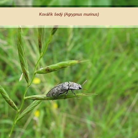
Kovářík šedý (Agrypnus murinus)