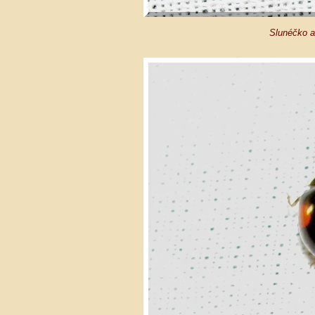
Slunéčko a