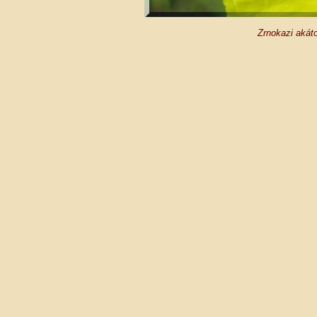
Zrnokazi akátov