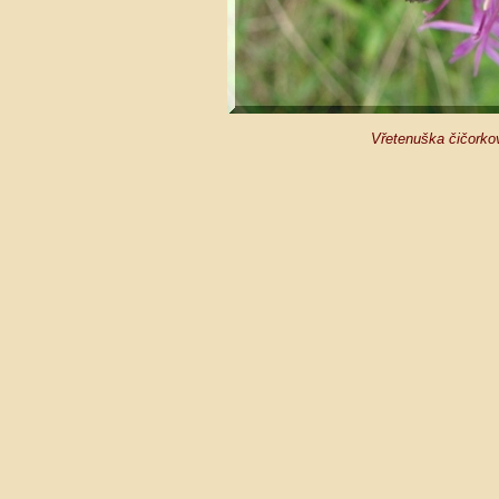
Vřetenuška čičorkov