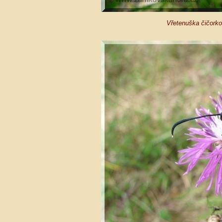
Vřetenuška čičorko