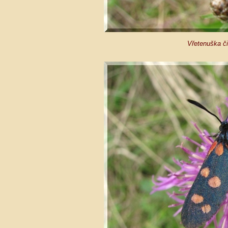
Vřetenuška či