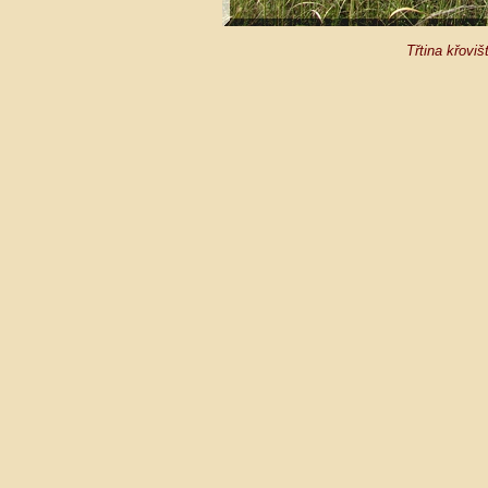
Třtina křoviš